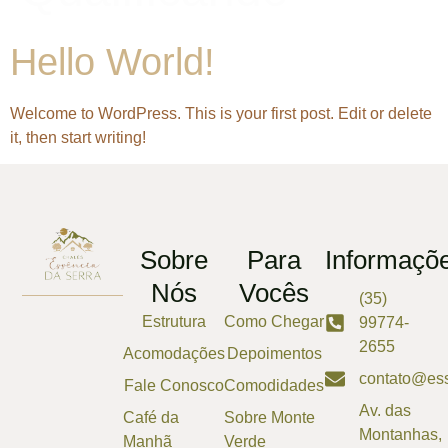
Hello World!
Welcome to WordPress. This is your first post. Edit or delete
it, then start writing!
Sobre
Para
Informaçõ
Nós
Vocês
(35)
Estrutura
Como Chegar
99774-
2655
Acomodações
Depoimentos
contato@ess
Fale Conosco
Comodidades
Av. das
Café da
Sobre Monte
Montanhas,
Manhã
Verde